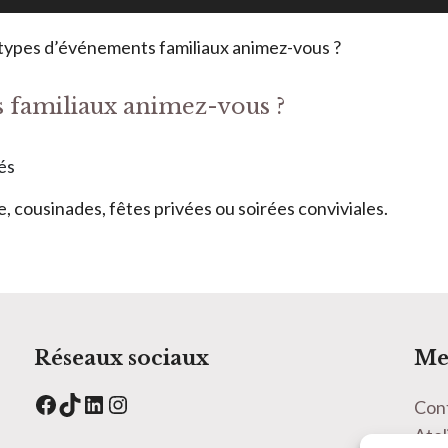
types d’événements familiaux animez-vous ?
 familiaux animez-vous ?
és
e, cousinades, fêtes privées ou soirées conviviales.
Réseaux sociaux
Me
Facebook
TikTok
LinkedIn
Instagram
Con
Atel