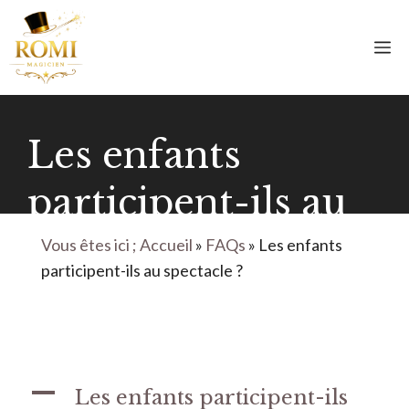
Aller
au
M
contenu
Les enfants
participent-ils au
spectacle ?
Vous êtes ici ; Accueil
»
FAQs
»
Les enfants
participent-ils au spectacle ?
A
Les enfants participent-ils