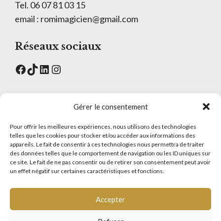
Tel. 06 07 81 03 15
email : romimagicien@gmail.com
Réseaux sociaux
Facebook
TikTok
LinkedIn
Instagram
Menu
Gérer le consentement
Contact
Pour offrir les meilleures expériences, nous utilisons des technologies
telles que les cookies pour stocker et/ou accéder aux informations des
Atelier magie
appareils. Le fait de consentir à ces technologies nous permettra de traiter
FAQS
des données telles que le comportement de navigation ou les ID uniques sur
ce site. Le fait de ne pas consentir ou de retirer son consentement peut avoir
Glossaire
un effet négatif sur certaines caractéristiques et fonctions.
Tarifs
Plan de site
Accepter