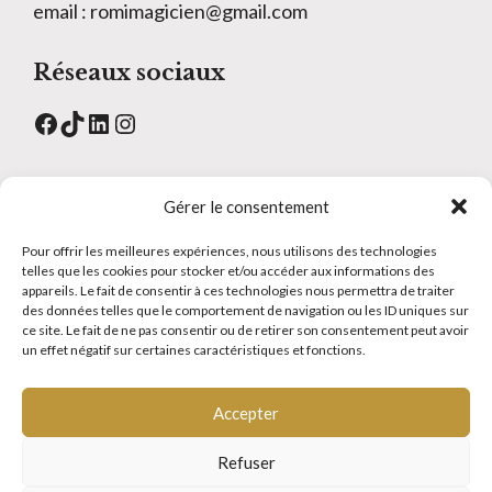
email : romimagicien@gmail.com
Réseaux sociaux
Facebook
TikTok
LinkedIn
Instagram
Menu
Gérer le consentement
Contact
Pour offrir les meilleures expériences, nous utilisons des technologies
telles que les cookies pour stocker et/ou accéder aux informations des
Atelier magie
appareils. Le fait de consentir à ces technologies nous permettra de traiter
FAQS
des données telles que le comportement de navigation ou les ID uniques sur
ce site. Le fait de ne pas consentir ou de retirer son consentement peut avoir
Glossaire
un effet négatif sur certaines caractéristiques et fonctions.
Tarifs
Plan de site
Accepter
Refuser