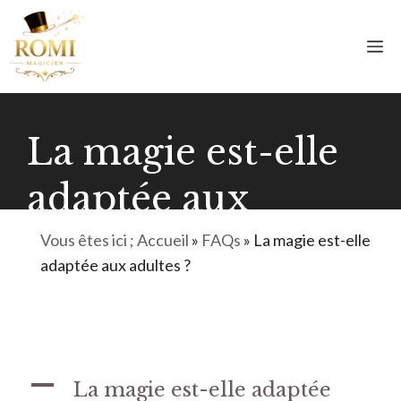
Aller
au
M
contenu
La magie est-elle
adaptée aux
adultes ?
Vous êtes ici ; Accueil
»
FAQs
»
La magie est-elle
adaptée aux adultes ?
A
La magie est-elle adaptée